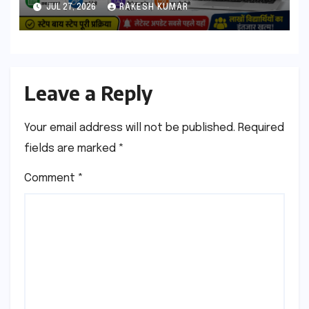
आएगा? यहां देखें Result Date,
JUL 27, 2026
RAKESH KUMAR
Direct Link, Marksheet
Download Process
Leave a Reply
Your email address will not be published.
Required
fields are marked
*
Comment
*