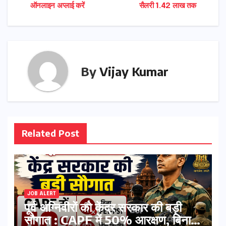
navigation
ऑनलाइन अप्लाई करें
सैलरी 1.42 लाख तक
By
Vijay Kumar
Related Post
JOB ALERT
पूर्व अग्निवीरों को केंद्र सरकार की बड़ी
सौगात : CAPF में 50% आरक्षण, बिना