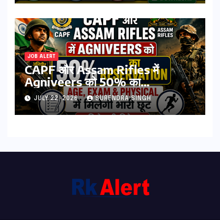
College Reporting Begins
JOB ALERT
CAPF और Assam Rifles में
Agniveers को 50% का
Reservation: Age, Exam &
JULY 22, 2026
SURENDRA SINGH
Physical में मिलेगी भारी छूट | पढिये पूरी
डिटेल्स