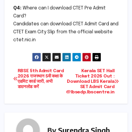
Q4:
Where can I download CTET Pre Admit
Card?
Candidates can download CTET Admit Card and
CTET Exam City Slip from the official website
ctet.nic.in
Post
RBSE 5th Admit Card
Kerala SET Hall
2026 राजस्थान 5वी कक्षा के
Ticket 2026 Out :
एडमिट कार्ड जारी, अभी
Download LBS Kerala
navigation
डाउनलोड करें
SET Admit Card
@lbsedp.lbscentre.in
By
Surendra Singh