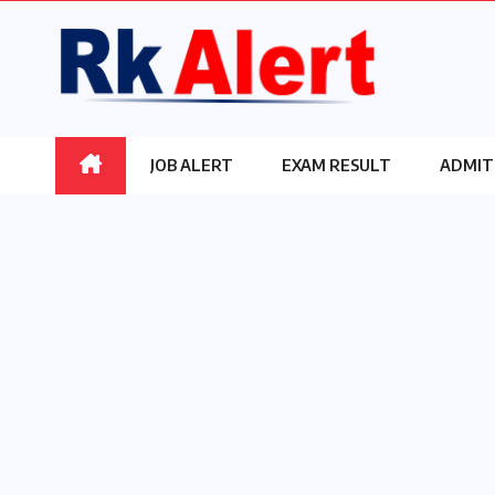
Skip
to
content
JOB ALERT
EXAM RESULT
ADMIT