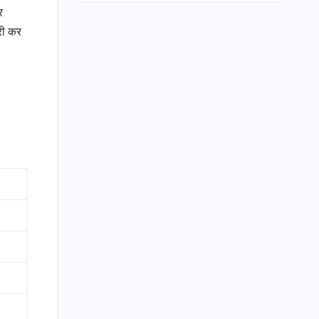
र
री कर