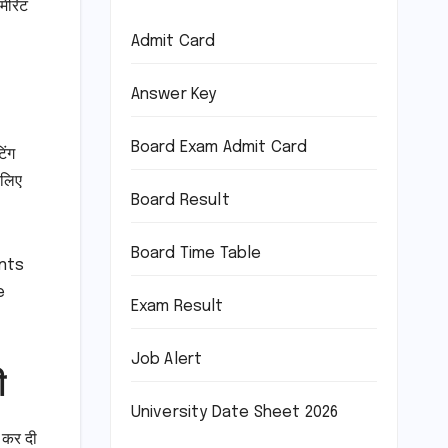
मेरिट
Admit Card
Answer Key
Board Exam Admit Card
िंग
 लिए
Board Result
Board Time Table
ents
e
Exam Result
Job Alert
ी
University Date Sheet 2026
 कर दी