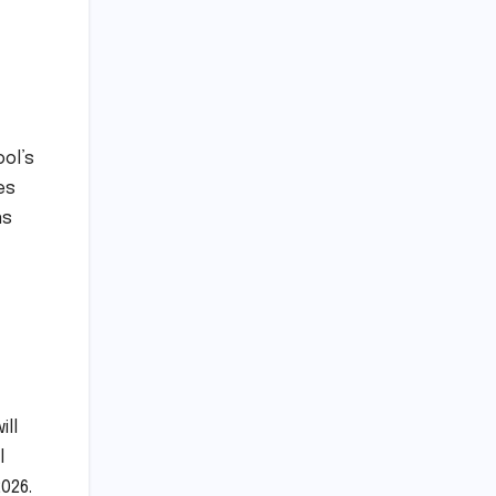
ool’s
es
ns
ill
l
026.