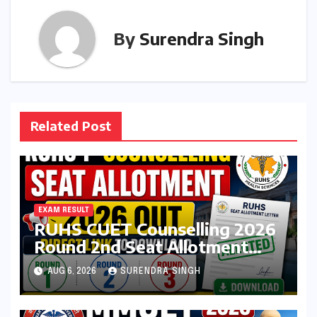
By
Surendra Singh
Related Post
EXAM RESULT
RUHS CUET Counselling 2026
Round 2nd Seat Allotment
Result Out : Download College
AUG 6, 2026
SURENDRA SINGH
Allotment Letter, College
Reporting Begins