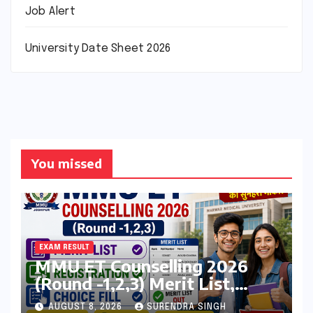
Job Alert
University Date Sheet 2026
You missed
EXAM RESULT
MMU ET Counselling 2026
(Round -1,2,3) Merit List,
Registration, Choice Filling
AUGUST 8, 2026
SURENDRA SINGH