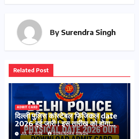
By
Surendra Singh
Related Post
ADMIT CARD
दिल्ली पुलिस कांस्टेबल फिजिकल date
2026 हुई जारी ! इस तारीख को होगा
एडमिट कार्ड जारी
JUL 10, 2026
SURENDRA SINGH