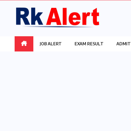
Skip
to
content
JOB ALERT
EXAM RESULT
ADMIT