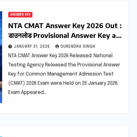
ANSWER KEY
NTA CMAT Answer Key 2026 Out :
डाउनलोड Provisional Answer Key at
cmat.nta.nic.in – Raise Objections
JANUARY 31, 2026
SURENDRA SINGH
by 2 February 2026
NTA CMAT Answer Key 2026 Released: National
Testing Agency Released the Provisional Answer
Key for Common Management Admission Test
(CMAT) 2026 Exam were Held on 25 January 2026.
Exam Appeared…