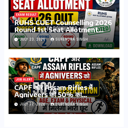
EXAM RESULT
RUHS CUET Counselling 2026
Round 1st Seat Allotment
Result Out : Download
JULY 23, 2026
SURENDRA SINGH
College Allotment Letter,
College Reporting Begins
JOB ALERT
CAPF और Assam Rifles में
Agniveers को 50% का
Reservation: Age, Exam &
JULY 22, 2026
SURENDRA SINGH
Physical में मिलेगी भारी छूट | पढिये पूरी
डिटेल्स