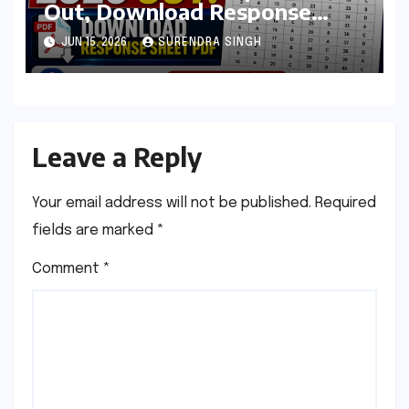
Out, Download Response
Sheet PDF at ssc.gov.in
JUN 15, 2026
SURENDRA SINGH
Leave a Reply
Your email address will not be published.
Required
fields are marked
*
Comment
*