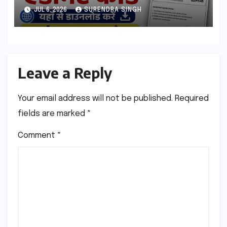
esb.mp.gov.in से डाउनलोड करे
JUL 6, 2026
SURENDRA SINGH
Leave a Reply
Your email address will not be published.
Required
fields are marked
*
Comment
*