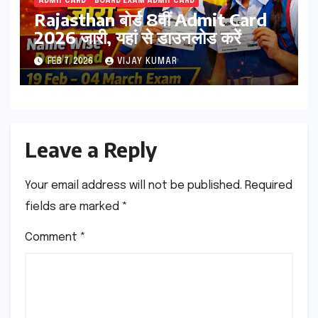
ADMIT CARD
BOARD EXAM ADMIT CARD
Rajasthan बोर्ड 8वीं Admit Card
2026 जारी, यहां से डाउनलोड करें
FEB 7, 2026
VIJAY KUMAR
Leave a Reply
Your email address will not be published.
Required
fields are marked
*
Comment
*