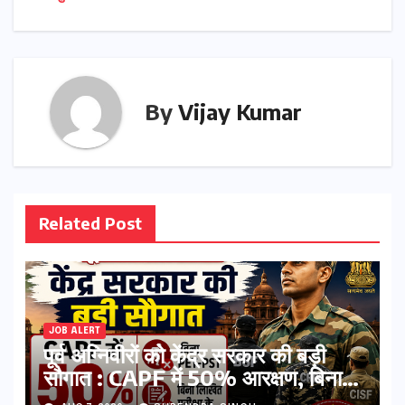
By
Vijay Kumar
Related Post
JOB ALERT
पूर्व अग्निवीरों को केंद्र सरकार की बड़ी
सौगात : CAPF में 50% आरक्षण, बिना
PET-PST और लिखित परीक्षा के होंगे