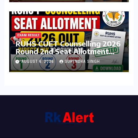
EXAM RESULT
RUHS CUET Counselling 2026
Round 2nd Seat Allotment
Result Out : Download
AUGUST 6, 2026
SURENDRA SINGH
College Allotment Letter,
College Reporting Begins