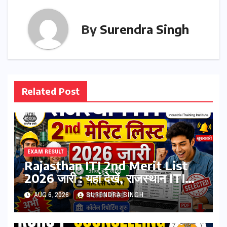
By
Surendra Singh
Related Post
EXAM RESULT
Rajasthan ITI 2nd Merit List
2026 जारी : यहां देखें, राजस्थान ITI
सेकंड College Allotment लिस्ट
AUG 6, 2026
SURENDRA SINGH
पीडीऍफ़