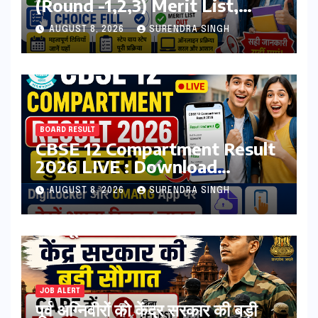
(Round -1,2,3) Merit List,
Registration, Choice Filling
AUGUST 8, 2026
SURENDRA SINGH
BOARD RESULT
CBSE 12 Compartment Result
2026 LIVE : Download
Marksheet at
AUGUST 8, 2026
SURENDRA SINGH
cbseresults.nic.in, Digilocker
JOB ALERT
पूर्व अग्निवीरों को केंद्र सरकार की बड़ी