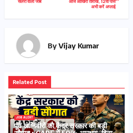
सैलरी वाली जॉब
आज आखिरी तारीख, 12वीं पास
navigation
अभी करें अप्लाई
By
Vijay Kumar
Related Post
JOB ALERT
पूर्व अग्निवीरों को केंद्र सरकार की बड़ी
सौगात : CAPF में 50% आरक्षण, बिना