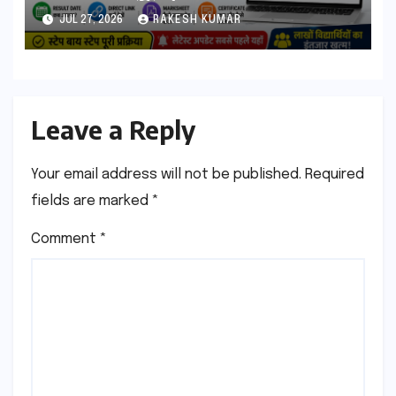
आएगा? यहां देखें Result Date,
JUL 27, 2026
RAKESH KUMAR
Direct Link, Marksheet
Download Process
Leave a Reply
Your email address will not be published.
Required
fields are marked
*
Comment
*