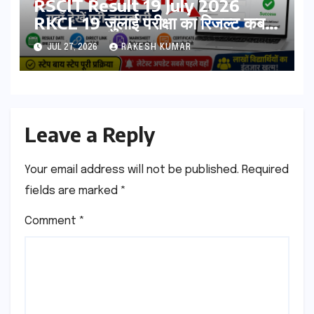
RSCIT Result 19 July 2026
RKCL 19 जुलाई परीक्षा का रिजल्ट कब
आएगा? यहां देखें Result Date,
JUL 27, 2026
RAKESH KUMAR
Direct Link, Marksheet
Download Process
Leave a Reply
Your email address will not be published.
Required
fields are marked
*
Comment
*