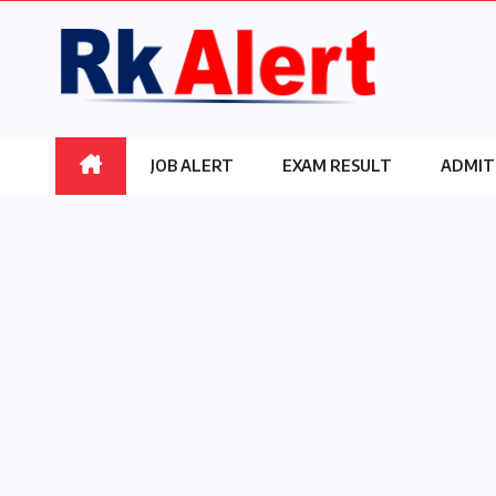
Skip
to
content
JOB ALERT
EXAM RESULT
ADMIT