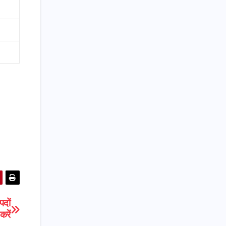
पदों
करें