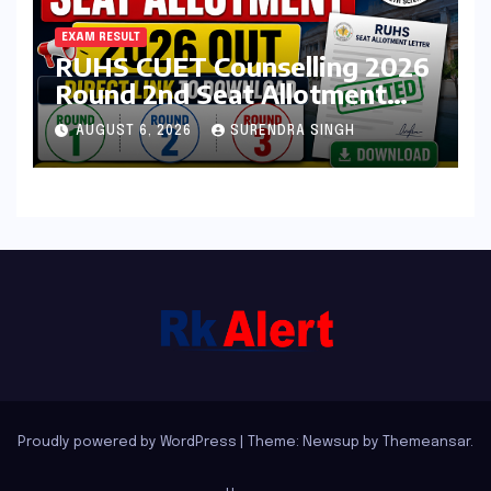
EXAM RESULT
RUHS CUET Counselling 2026
Round 2nd Seat Allotment
Result Out : Download
AUGUST 6, 2026
SURENDRA SINGH
College Allotment Letter,
College Reporting Begins
Proudly powered by WordPress
|
Theme: Newsup by
Themeansar
.