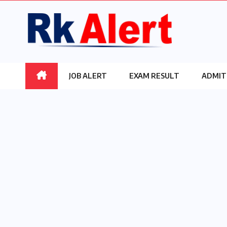
Skip
to
content
JOB ALERT
EXAM RESULT
ADMIT