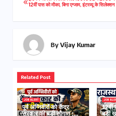
Post
12वीं पास को मौका, बिना एग्जाम, इंटरव्यू के सिलेक्शन
navigation
By
Vijay Kumar
Related Post
JOB ALERT
JOB ALE
पूर्व अग्निवीरों को केंद्र
12वीं 
सरकार की बड़ी सौगात :
बड़ी 