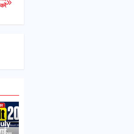
करें
July
ाई