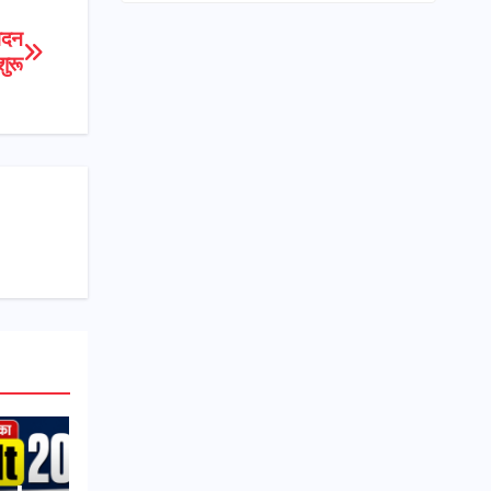
ेदन
ुरू