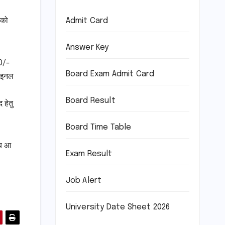
 को
Admit Card
Answer Key
00/-
Board Exam Admit Card
फाइनल
Board Result
 हेतु
Board Time Table
मय आ
Exam Result
Job Alert
University Date Sheet 2026