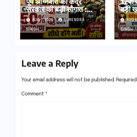
पूर्व अग्निवीरों को केंद्र
12वीं 
सरकार की बड़ी सौगात :
बड़ी 
CAPF में 50% आरक्षण,
Raj
AUG 7, 2026
SURENDRA
AUG 6
बिना PET-PST और
Admi
लिखित परीक्षा के होंगे भर्ती
2026 
SINGH
SINGH
कर सक
Leave a Reply
Your email address will not be published.
Required
Comment
*