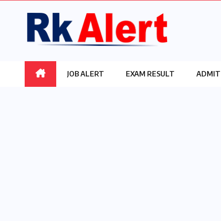
Skip
to
content
JOB ALERT
EXAM RESULT
ADMIT