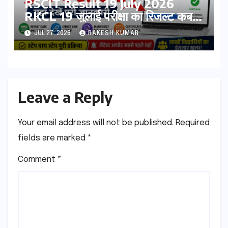
RSCIT Result 19 July 2026
RKCL 19 जुलाई परीक्षा का रिजल्ट कब
आएगा? यहां देखें Result Date,
JUL 27, 2026
RAKESH KUMAR
Direct Link, Marksheet
Download Process
Leave a Reply
Your email address will not be published.
Required
fields are marked
*
Comment
*