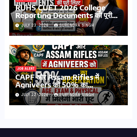
RUHS CUET 2026 College
Reporting Documents की पूरी
लिस्ट | जरूरी डॉक्यूमेंट्स, मेडिकल
JULY 23, 2026
SURENDRA SINGH
सर्टिफिकेट, एफिडेविट & चेकलिस्ट
JOB ALERT
CAPF और Assam Rifles में
Agniveers को 50% का
Reservation: Age, Exam &
JULY 22, 2026
SURENDRA SINGH
Physical में मिलेगी भारी छूट | पढिये पूरी
डिटेल्स