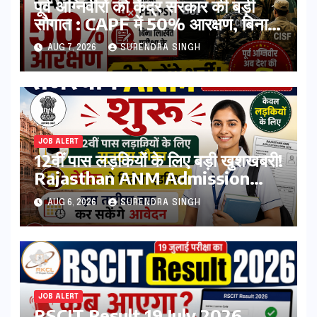
पूर्व अग्निवीरों को केंद्र सरकार की बड़ी
सौगात : CAPF में 50% आरक्षण, बिना
PET-PST और लिखित परीक्षा के होंगे
AUG 7, 2026
SURENDRA SINGH
भर्ती
JOB ALERT
12वीं पास लड़कियों के लिए बड़ी खुशखबरी!
Rajasthan ANM Admission
Form 2026 शुरू, जानिए कौन कर
AUG 6, 2026
SURENDRA SINGH
सकता है आवेदन
JOB ALERT
RSCIT Result 19 July 2026