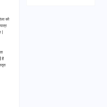
हिला को
पात्र
ा |
ता
 है
स्तृत