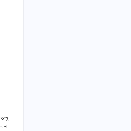
n
ए आयु
िकतम