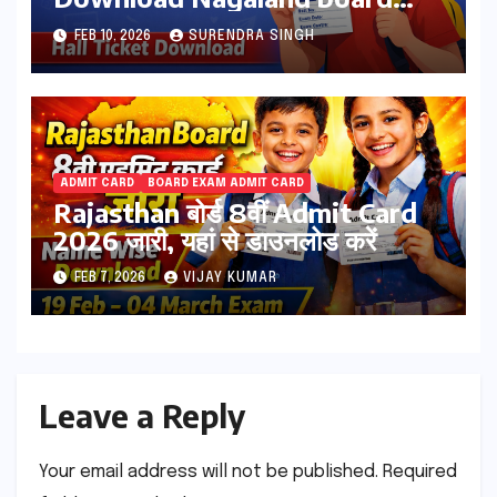
Class 10th & 12th Hall Tickets
FEB 10, 2026
SURENDRA SINGH
at nbsenl.edu.in
ADMIT CARD
BOARD EXAM ADMIT CARD
Rajasthan बोर्ड 8वीं Admit Card
2026 जारी, यहां से डाउनलोड करें
FEB 7, 2026
VIJAY KUMAR
Leave a Reply
Your email address will not be published.
Required